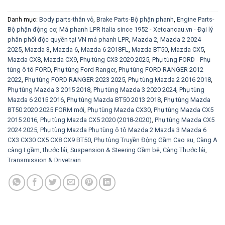
Danh mục:
Body parts-thân vỏ
,
Brake Parts-Bộ phận phanh
,
Engine Parts-
Bộ phận động cơ
,
Má phanh LPR Italia since 1952 - Xetoancau.vn - Đại lý
phân phối độc quyền tại VN má phanh LPR
,
Mazda 2
,
Mazda 2 2024
2025
,
Mazda 3
,
Mazda 6
,
Mazda 6 2018FL
,
Mazda BT50
,
Mazda CX5
,
Mazda CX8
,
Mazda CX9
,
Phụ tùng CX3 2020 2025
,
Phụ tùng FORD - Phụ
tùng ô tô FORD
,
Phụ tùng Ford Ranger
,
Phụ tùng FORD RANGER 2012
2022
,
Phụ tùng FORD RANGER 2023 2025
,
Phụ tùng Mazda 2 2016 2018
,
Phụ tùng Mazda 3 2015 2018
,
Phụ tùng Mazda 3 2020 2024
,
Phụ tùng
Mazda 6 2015 2016
,
Phụ tùng Mazda BT50 2013 2018
,
Phụ tùng Mazda
BT50 2020 2025 FORM mới
,
Phụ tùng Mazda CX30
,
Phụ tùng Mazda CX5
2015 2016
,
Phụ tùng Mazda CX5 2020 (2018-2020)
,
Phụ tùng Mazda CX5
2024 2025
,
Phụ tùng Mazda Phụ tùng ô tô Mazda 2 Mazda 3 Mazda 6
CX3 CX30 CX5 CX8 CX9 BT50
,
Phụ tùng Truyền Động Gầm Cao su, Càng A
càng I gầm, thước lái
,
Suspension & Steering Gầm bệ, Càng Thước lái
,
Transmission & Drivetrain