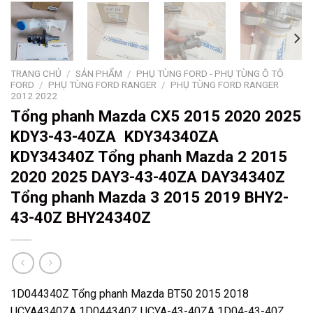
TRANG CHỦ
/
SẢN PHẨM
/
PHỤ TÙNG FORD - PHỤ TÙNG Ô TÔ
FORD
/
PHỤ TÙNG FORD RANGER
/
PHỤ TÙNG FORD RANGER
2012 2022
Tổng phanh Mazda CX5 2015 2020 2025
KDY3-43-40ZA KDY34340ZA
KDY34340Z Tổng phanh Mazda 2 2015
2020 2025 DAY3-43-40ZA DAY34340Z
Tổng phanh Mazda 3 2015 2019 BHY2-
43-40Z BHY24340Z
1D044340Z Tổng phanh Mazda BT50 2015 2018
UCYA4340ZA 1D044340Z UCYA-43-40ZA 1D04-43-40Z