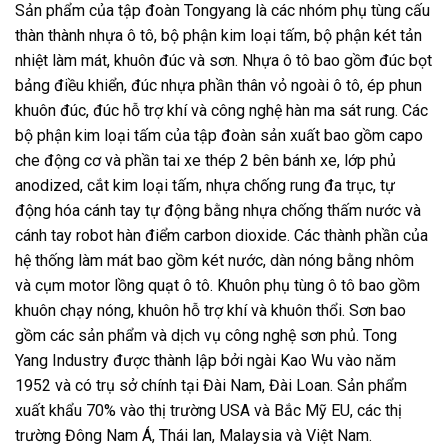
Sản phẩm của tập đoàn Tongyang là các nhóm phụ tùng cấu
thàn thành nhựa ô tô, bộ phận kim loại tấm, bộ phận két tản
nhiệt làm mát, khuôn đúc và sơn. Nhựa ô tô bao gồm đúc bọt
bảng điều khiển, đúc nhựa phần thân vỏ ngoài ô tô, ép phun
khuôn đúc, đúc hỗ trợ khí và công nghệ hàn ma sát rung. Các
bộ phận kim loại tấm của tập đoàn sản xuất bao gồm capo
che động cơ và phần tai xe thép 2 bên bánh xe, lớp phủ
anodized, cắt kim loại tấm, nhựa chống rung đa trục, tự
động hóa cánh tay tự động bằng nhựa chống thấm nước và
cánh tay robot hàn điểm carbon dioxide. Các thành phần của
hệ thống làm mát bao gồm két nước, dàn nóng bằng nhôm
và cụm motor lồng quạt ô tô. Khuôn phụ tùng ô tô bao gồm
khuôn chạy nóng, khuôn hỗ trợ khí và khuôn thổi. Sơn bao
gồm các sản phẩm và dịch vụ công nghệ sơn phủ. Tong
Yang Industry được thành lập bởi ngài Kao Wu vào năm
1952 và có trụ sở chính tại Đài Nam, Đài Loan. Sản phẩm
xuất khẩu 70% vào thị trường USA và Bắc Mỹ EU, các thị
trường Đông Nam Á, Thái lan, Malaysia và Việt Nam.