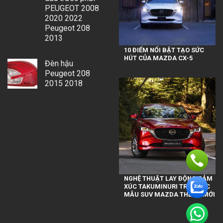
PEUGEOT 2008
2020 2022
Peugeot 208
2013
10 ĐIỂM NỔI BẬT TẠO SỨC
HÚT CỦA MAZDA CX-5
Đèn hậu
Peugeot 208
2015 2018
NGHỆ THUẬT LAY ĐỘNG CẢM
XÚC TAKUMINURI TRÊN CÁC
MẪU SUV MAZDA THẾ HỆ MỚI