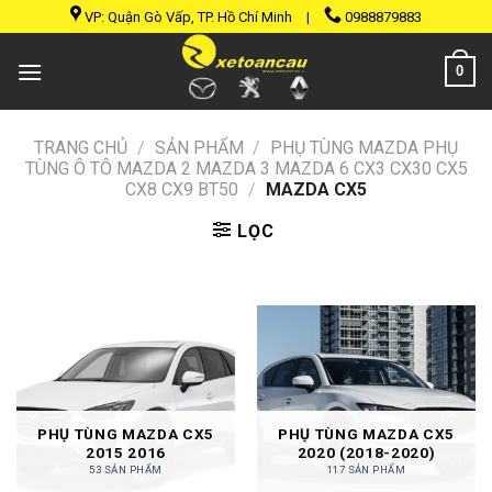
Skip
VP: Quận Gò Vấp, TP. Hồ Chí Minh
|
0988879883
to
content
0
TRANG CHỦ
/
SẢN PHẨM
/
PHỤ TÙNG MAZDA PHỤ
TÙNG Ô TÔ MAZDA 2 MAZDA 3 MAZDA 6 CX3 CX30 CX5
CX8 CX9 BT50
/
MAZDA CX5
LỌC
PHỤ TÙNG MAZDA CX5
PHỤ TÙNG MAZDA CX5
2015 2016
2020 (2018-2020)
53 SẢN PHẨM
117 SẢN PHẨM