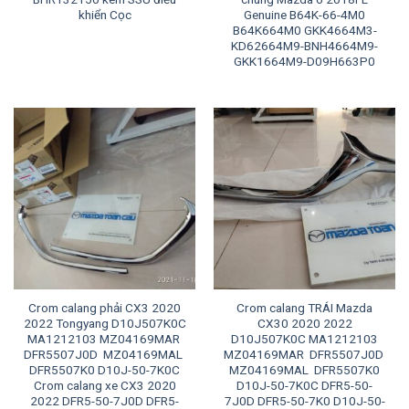
khiển Cọc
Genuine B64K-66-4M0
B64K664M0 GKK4664M3-
KD62664M9-BNH4664M9-
GKK1664M9-D09H663P0
Crom calang phải CX3 2020
Crom calang TRÁI Mazda
2022 Tongyang D10J507K0C
CX30 2020 2022
MA1212103 MZ04169MAR
D10J507K0C MA1212103
DFR5507J0D MZ04169MAL
MZ04169MAR DFR5507J0D
DFR5507K0 D10J-50-7K0C
MZ04169MAL DFR5507K0
Crom calang xe CX3 2020
D10J-50-7K0C DFR5-50-
2022 DFR5-50-7J0D DFR5-
7J0D DFR5-50-7K0 D10J-50-