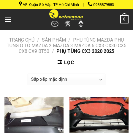
Skip
VP: Quận Gò Vấp, TP. Hồ Chí Minh
|
0988879883
to
content
0
TRANG CHỦ
/
SẢN PHẨM
/
PHỤ TÙNG MAZDA PHỤ
TÙNG Ô TÔ MAZDA 2 MAZDA 3 MAZDA 6 CX3 CX30 CX5
CX8 CX9 BT50
/
PHỤ TÙNG CX3 2020 2025
LỌC