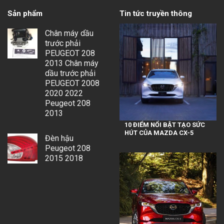
Sản phẩm
Tin tức truyền thông
Chân máy dầu
trước phải
PEUGEOT 208
2013 Chân máy
dầu trước phải
PEUGEOT 2008
2020 2022
Peugeot 208
2013
10 ĐIỂM NỔI BẬT TẠO SỨC
HÚT CỦA MAZDA CX-5
Đèn hậu
Peugeot 208
2015 2018