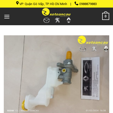
Skip
VP: Quận Gò Vấp, TP. Hồ Chí Minh
|
0988879883
to
content
0