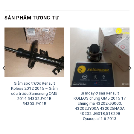
SẢN PHẨM TƯƠNG TỰ
Giảm sóc trước Renault
Koleos 2012 2015 – Giảm
Bi moay ơ sau Renault
sóc trươc Samsnung QM5
KOLEOS chung QM5 2015 17
2014 54302JY01B
chung mã 43202-JG000,
54303JY01B
43202JY00A 432025HA0A
40202-JG01B,513298
Quasquai 1.6 2013