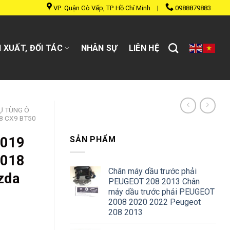
VP: Quận Gò Vấp, TP. Hồ Chí Minh
|
0988879883
 XUẤT, ĐỐI TÁC
NHÂN SỰ
LIÊN HỆ
Ụ TÙNG Ô
8 CX9 BT50
2019
SẢN PHẨM
2018
Chân máy dầu trước phải
zda
PEUGEOT 208 2013 Chân
máy dầu trước phải PEUGEOT
2008 2020 2022 Peugeot
208 2013