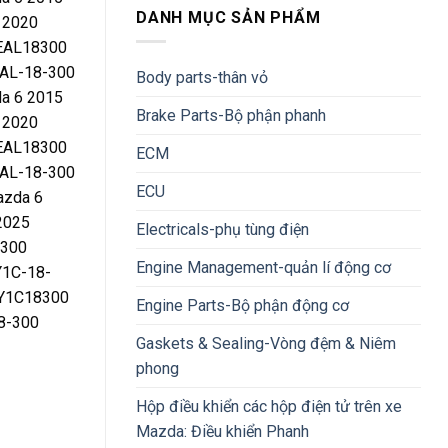
DANH MỤC SẢN PHẨM
 2020
EAL18300
AL-18-300
Body parts-thân vỏ
a 6 2015
Brake Parts-Bộ phận phanh
 2020
EAL18300
ECM
AL-18-300
ECU
azda 6
2025
Electricals-phụ tùng điện
8300
Engine Management-quản lí động cơ
Y1C-18-
PY1C18300
Engine Parts-Bộ phận động cơ
8-300
Gaskets & Sealing-Vòng đệm & Niêm
phong
Hộp điều khiển các hộp điện tử trên xe
Mazda: Điều khiển Phanh