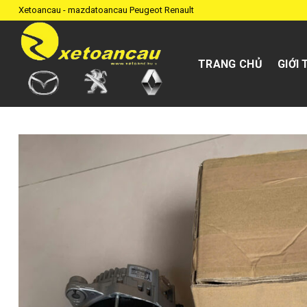
Skip
Xetoancau - mazdatoancau Peugeot Renault
to
content
TRANG CHỦ
GIỚI 