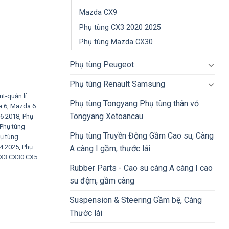
Mazda CX9
Phụ tùng CX3 2020 2025
Phụ tùng Mazda CX30
Phụ tùng Peugeot
Phụ tùng Renault Samsung
t-quản lí
Phụ tùng Tongyang Phụ tùng thân vỏ
 6
,
Mazda 6
Tongyang Xetoancau
6 2018
,
Phụ
Phụ tùng
Phụ tùng Truyền Động Gầm Cao su, Càng
ụ tùng
4 2025
,
Phụ
A càng I gầm, thước lái
CX3 CX30 CX5
Rubber Parts - Cao su càng A càng I cao
su đệm, gầm càng
Suspension & Steering Gầm bệ, Càng
Thước lái