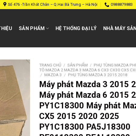
Số 476 -Trần Khát Chân – Q.Hai Bà Trưng – Hà Nội
0988879883
THIỆU
SẢN PHẨM
HỆ THỐNG ĐẠI LÝ
NHÀ MÁY SẢN
TRANG CHỦ
/
SẢN PHẨM
/
PHỤ TÙNG MAZDA PH
TÔ MAZDA 2 MAZDA 3 MAZDA 6 CX3 CX30 CX5 CX
/
MAZDA 3
/
PHỤ TÙNG MAZDA 3 2015 2018
Máy phát Mazda 3 2015 
Máy phát Mazda 6 2015 
PY1C18300 Máy phát Ma
CX5 2015 2020 2025
PY1C18300 PA5J18300