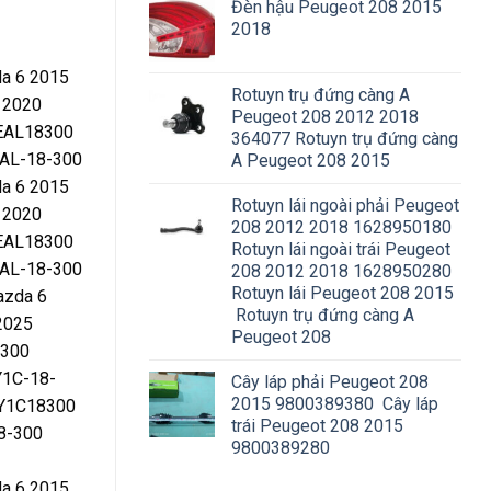
Đèn hậu Peugeot 208 2015
2018
a 6 2015
Rotuyn trụ đứng càng A
 2020
Peugeot 208 2012 2018
EAL18300
364077 Rotuyn trụ đứng càng
AL-18-300
A Peugeot 208 2015
a 6 2015
Rotuyn lái ngoài phải Peugeot
 2020
208 2012 2018 1628950180
EAL18300
Rotuyn lái ngoài trái Peugeot
AL-18-300
208 2012 2018 1628950280
Rotuyn lái Peugeot 208 2015
azda 6
Rotuyn trụ đứng càng A
2025
Peugeot 208
8300
Y1C-18-
Cây láp phải Peugeot 208
2015 9800389380 Cây láp
PY1C18300
trái Peugeot 208 2015
8-300
9800389280
a 6 2015