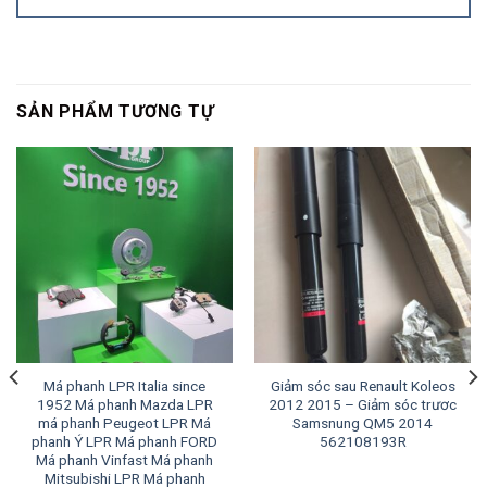
SẢN PHẨM TƯƠNG TỰ
Má phanh LPR Italia since
Giảm sóc sau Renault Koleos
1952 Má phanh Mazda LPR
2012 2015 – Giảm sóc trươc
má phanh Peugeot LPR Má
Samsnung QM5 2014
phanh Ý LPR Má phanh FORD
562108193R
Má phanh Vinfast Má phanh
Mitsubishi LPR Má phanh