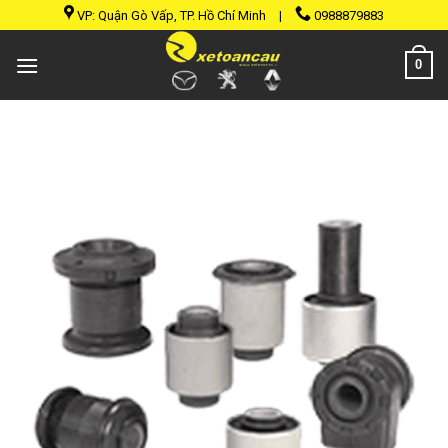
Skip
VP: Quận Gò Vấp, TP. Hồ Chí Minh
|
0988879883
to
content
0