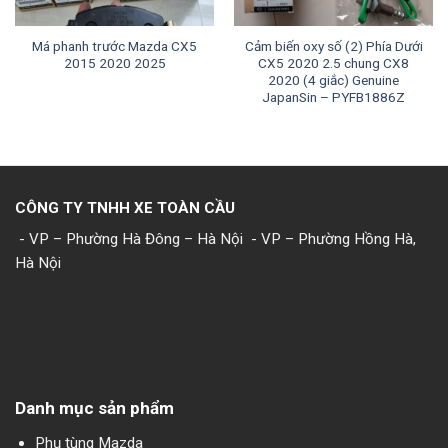
Má phanh trước Mazda CX5
Cảm biến oxy số (2) Phía Dưới
2015 2020 2025
CX5 2020 2.5 chung CX8
2020 (4 giắc) Genuine
JapanSin – PYFB1886Z
CÔNG TY TNHH XE TOÀN CẦU
- VP – Phường Hà Đông – Hà Nội
- VP – Phường Hồng Hà,
Hà Nội
Danh mục sản phẩm
Phụ tùng Mazda