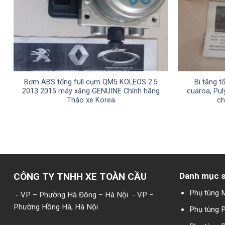
Bơm ABS tổng full cụm QM5 KOLEOS 2.5
Bi tăng tổ
2013 2015 máy xăng GENUINE Chính hãng
cuaroa, Pul
Tháo xe Korea
ch
CÔNG TY TNHH XE TOÀN CẦU
Danh mục 
Phụ tùng 
- VP – Phường Hà Đông – Hà Nội
- VP –
Phường Hồng Hà, Hà Nội
Phụ tùng 