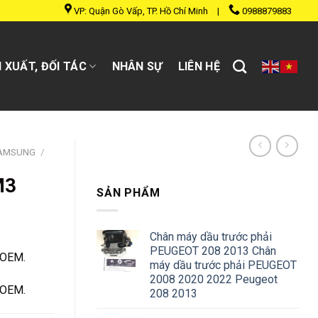
VP: Quận Gò Vấp, TP. Hồ Chí Minh
|
0988879883
 XUẤT, ĐỐI TÁC
NHÂN SỰ
LIÊN HỆ
SAMSUNG
/
M3
SẢN PHẨM
Chân máy dầu trước phải
PEUGEOT 208 2013 Chân
 OEM.
máy dầu trước phải PEUGEOT
2008 2020 2022 Peugeot
 OEM.
208 2013