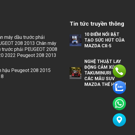
Tin tức truyền thông
10 ĐIỂM NỔI BẬT
n máy dầu trước phải
TẠO SỨC HÚT CỦA
UGEOT 208 2013 Chân máy
MAZDA CX-5
 trước phải PEUGEOT 2008
20 2022 Peugeot 208 2013
NGHỆ THUẬT LAY
ĐỘNG CẢM XÚC
 hậu Peugeot 208 2015
TAKUMINURI TRÊN
18
CÁC MẪU SUV
MAZDA THẾ HỆ MỚI