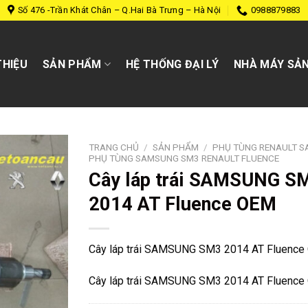
Số 476 -Trần Khát Chân – Q.Hai Bà Trưng – Hà Nội
0988879883
THIỆU
SẢN PHẨM
HỆ THỐNG ĐẠI LÝ
NHÀ MÁY SẢN
TRANG CHỦ
/
SẢN PHẨM
/
PHỤ TÙNG RENAULT 
PHỤ TÙNG SAMSUNG SM3 RENAULT FLUENCE
Cây láp trái SAMSUNG S
2014 AT Fluence OEM
Cây láp trái SAMSUNG SM3 2014 AT Fluence
Cây láp trái SAMSUNG SM3 2014 AT Fluence