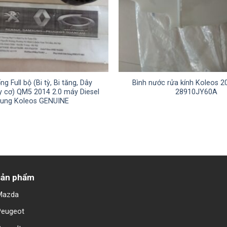
ng Full bộ (Bi tỳ, Bi tăng, Dây
Bình nước rửa kính Koleos 
y cơ) QM5 2014 2.0 máy Diesel
28910JY60A
ung Koleos GENUINE
sản phẩm
Mazda
Peugeot