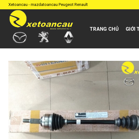
Skip
Xetoancau - mazdatoancau Peugeot Renault
to
content
TRANG CHỦ
GIỚI 