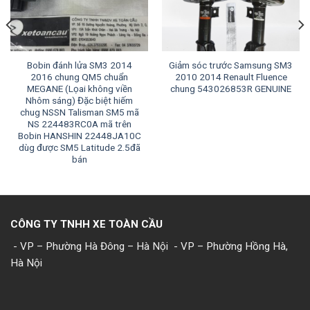
Bobin đánh lửa SM3 2014
Giảm sóc trước Samsung SM3
2016 chung QM5 chuẩn
2010 2014 Renault Fluence
MEGANE (Lọai không viền
chung 543026853R GENUINE
Nhôm sáng) Đặc biệt hiếm
chug NSSN Talisman SM5 mã
NS 224483RC0A mã trên
Bobin HANSHIN 22448JA10C
dùg được SM5 Latitude 2.5đã
bán
CÔNG TY TNHH XE TOÀN CẦU
- VP – Phường Hà Đông – Hà Nội
- VP – Phường Hồng Hà,
Hà Nội