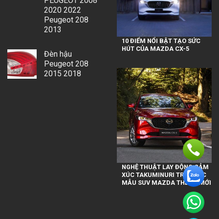
PEUGEOT 2008
2020 2022
Peugeot 208
2013
10 ĐIỂM NỔI BẬT TẠO SỨC
HÚT CỦA MAZDA CX-5
Đèn hậu
Peugeot 208
2015 2018
NGHỆ THUẬT LAY ĐỘNG CẢM
XÚC TAKUMINURI TRÊN CÁC
MẪU SUV MAZDA THẾ HỆ MỚI