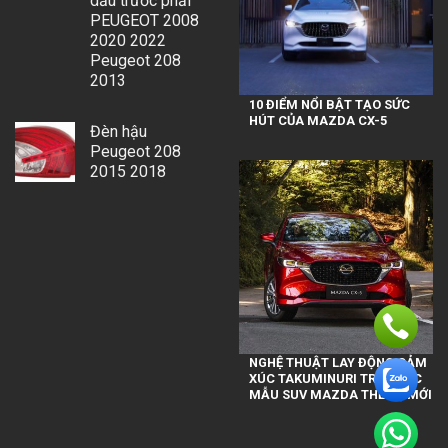
dầu trước phải
PEUGEOT 2008
2020 2022
Peugeot 208
2013
10 ĐIỂM NỔI BẬT TẠO SỨC
HÚT CỦA MAZDA CX-5
Đèn hậu
Peugeot 208
2015 2018
NGHỆ THUẬT LAY ĐỘNG CẢM
XÚC TAKUMINURI TRÊN CÁC
MẪU SUV MAZDA THẾ HỆ MỚI