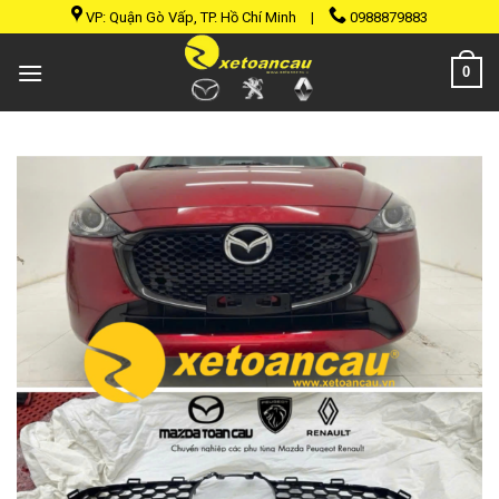
Skip
VP: Quận Gò Vấp, TP. Hồ Chí Minh
|
0988879883
to
content
0